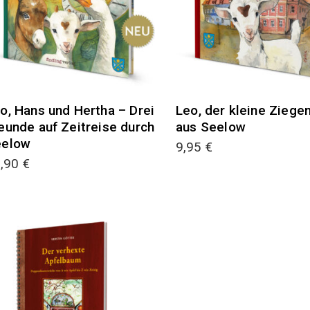
o, Hans und Hertha – Drei
Leo, der kleine Ziege
eunde auf Zeitreise durch
aus Seelow
eelow
9,95
€
9,90
€