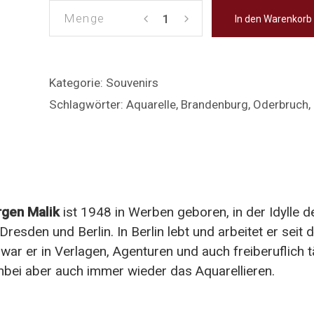
Apollotempel
Apollotempel
In den Warenkorb
Neuruppin
Neuruppin
–
–
Postkarte
Postkarte
Kategorie:
Souvenirs
mit
mit
Schlagwörter:
Aquarelle
,
Brandenburg
,
Oderbruch
,
Fontane-
Fontane-
Zitat
Zitat
Menge
Menge
rgen Malik
ist 1948 in Werben geboren, in der Idylle 
 Dresden und Berlin. In Berlin lebt und arbeitet er seit
 war er in Verlagen, Agenturen und auch freiberuflich t
enbei aber auch immer wieder das Aquarellieren.