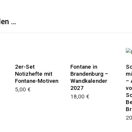
len …
2er-Set
Fontane in
Sc
Notizhefte mit
Brandenburg –
m
Fontane-Motiven
Wandkalender
– 
2027
vo
5,00
€
Sc
18,00
€
Be
Br
2