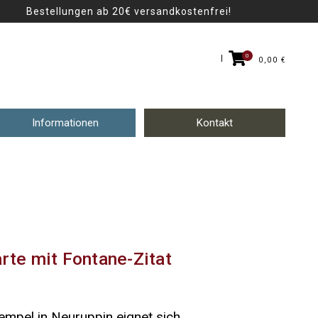
Bestellungen ab 20€ versandkostenfrei!
0
0,00
€
Informationen
Kontakt
rte mit Fontane-Zitat
empel in Neuruppin eignet sich