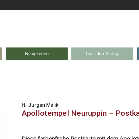
Neuigkeiten
Über den Verlag
H.-Jürgen Malik
Apollotempel Neuruppin – Postka
Diese farbenfrohe Postkarte mit dem Apollot