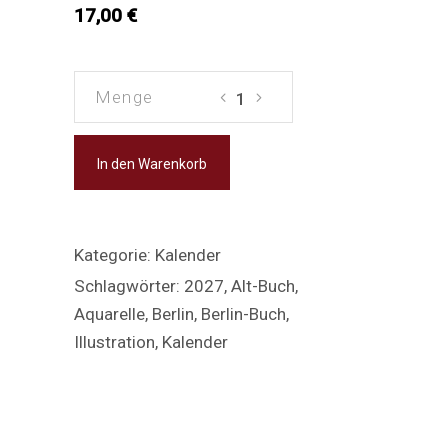
17,00 €
Spaziergang
Spaziergang
in
in
Berlin-
Berlin-
In den Warenkorb
Buch
Buch
–
–
Wandkalender
Wandkalender
2027
2027
Kategorie:
Kalender
Menge
Menge
Schlagwörter:
2027
,
Alt-Buch
,
Aquarelle
,
Berlin
,
Berlin-Buch
,
Illustration
,
Kalender