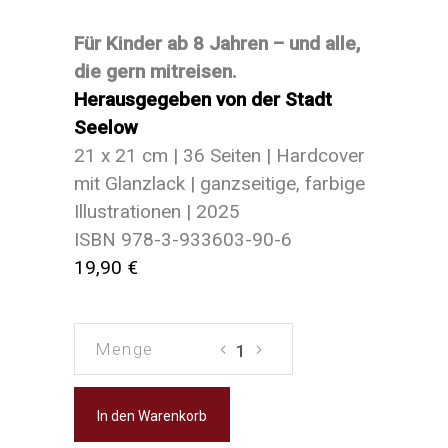
Für Kinder ab 8 Jahren – und alle,
die gern mitreisen.
Herausgegeben von der Stadt
Seelow
21 x 21 cm | 36 Seiten | Hardcover
mit Glanzlack | ganzseitige, farbige
Illustrationen | 2025
ISBN 978-3-933603-90-6
19,90 €
Leo,
Leo,
Hans
Hans
und
und
In den Warenkorb
Hertha
Hertha