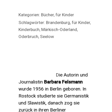
–
–
Drei
Drei
Freunde
Freunde
Kategorien:
Bücher
,
für Kinder
auf
auf
Schlagwörter:
Brandenburg
,
für Kinder
,
Zeitreise
Zeitreise
Kinderbuch
,
Märkisch-Oderland
,
durch
durch
Oderbruch
,
Seelow
Seelow
Seelow
Menge
Menge
D
ie Autorin und
Journalistin
Barbara Felsmann
wurde 1956 in Berlin geboren. In
Rostock studierte sie Germanistik
und Slawistik, danach zog sie
zurück in ihren Berliner